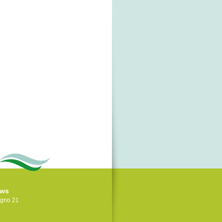
ws
gno 21