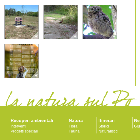
Recuperi ambientali
Natura
Itinerari
Ne
Interventi
Flora
Storici
Giu
Progetti speciali
Fauna
Naturalistici