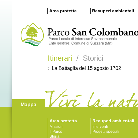
Area protetta
Recuperi ambientali
Itinerari
/ Storici
› La Battaglia del 15 agosto 1702
Mappa
Area protetta
Recuperi ambientali
Mission
Interventi
Il Parco
Progetti speciali
Storia