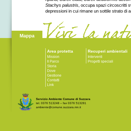
Stachys palustris
, occupa spazi circoscritti 
depressioni in cui rimane un sottile strato di 
Mappa
Area protetta
Recuperi ambientali
Mission
Interventi
Il Parco
Progetti speciali
Storia
Dove
Gestione
Contatti
Link
Servizio Ambiente Comune di Suzzara
tel. 0376 513248 – fax 0376 513281
ambiente@comune.suzzara.mn.it