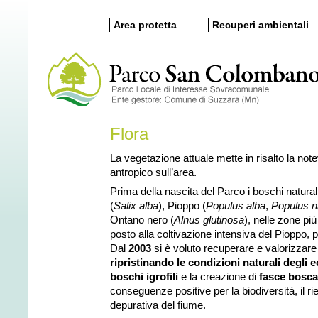
Area protetta
Recuperi ambientali
Flora
La vegetazione attuale mette in risalto la note
antropico sull’area.
Prima della nascita del Parco i boschi naturali
(
Salix alba
), Pioppo (
Populus alba
,
Populus n
Ontano nero (
Alnus glutinosa
), nelle zone pi
posto alla coltivazione intensiva del Pioppo, 
Dal
2003
si è voluto recuperare e valorizzare 
ripristinando le condizioni naturali degli 
boschi igrofili
e la creazione di
fasce bosca
conseguenze positive per la biodiversità, il rieq
depurativa del fiume.