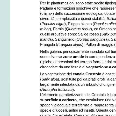
Per le piantumazioni sono state scelte tipolog
Padana e formazioni boschive che rappresenta
(climax) della successione ecologica, dotate 
diversità, complessità e quindi stabilità: Salic
(
Populus nigra
), Pioppo bianco (
Populus alba
minor
), Farnia (
Quercus robur
), ed Ontano ne
quelle arbustive sono: Salice rosso (
Salix pu
trianda
), Sanguinello (
Corpus sanguinea
), S
Frangola (
Frangula alnus
), Pallon di maggio (
Nella golena, periodicamente inondata dal fiu
sono diverse
zone umide
in corrispondenza 
(tipiche depressioni del terreno formate dal m
circondate da una fascia di
vegetazione a c
La vegetazione del
canale Crostolo
è costitu
(
Salix alba
), sostituite poi da prati igrofili a car
largamente infestata da un arbusto di origine
(
Amorpha fruticosa
).
L’elemento caratterizzante del Crostolo è la
superficie a cariceto
, che costituisce una ve
specchi d’acqua e terraferma e rappresenta 
specie di uccelli, anfibi ed insetti. Questa cen
riparia
,
Carex elata
,
Carex acutiformis
accom